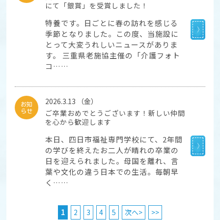
にて「銀賞」を受賞しました！
特養です。日ごとに春の訪れを感じる
季節となりました。この度、当施設に
とって大変うれしいニュースがありま
す。 三重県老施協主催の「介護フォト
コ……
2026.3.13 （金）
お知
らせ
ご卒業おめでとうございます！新しい仲間
を心から歓迎します
本日、四日市福祉専門学校にて、2年間
の学びを終えたお二人が晴れの卒業の
日を迎えられました。母国を離れ、言
葉や文化の違う日本での生活。毎朝早
く……
1
2
3
4
5
次へ>
>>