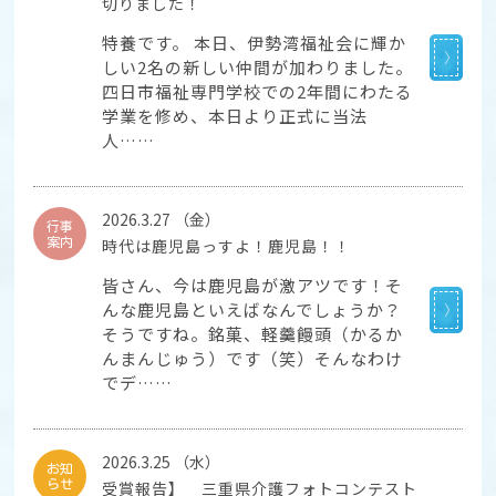
切りました！
特養です。 本日、伊勢湾福祉会に輝か
しい2名の新しい仲間が加わりました。
四日市福祉専門学校での2年間にわたる
学業を修め、本日より正式に当法
人……
2026.3.27 （金）
行事
案内
時代は鹿児島っすよ！鹿児島！！
皆さん、今は鹿児島が激アツです！そ
んな鹿児島といえばなんでしょうか？
そうですね。銘菓、軽羹饅頭（かるか
んまんじゅう）です（笑）そんなわけ
でデ……
2026.3.25 （水）
お知
らせ
受賞報告】 三重県介護フォトコンテスト