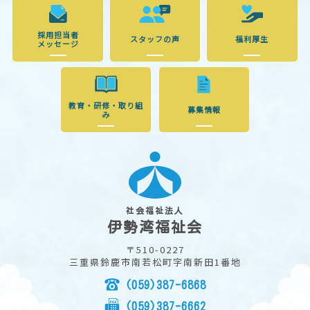
採用担当者
スタッフの声
福利厚生
メッセージ
教育・研修・取り組
募集情報
み
社会福祉法人
伊勢湾福祉会
〒510-0227
三重県鈴鹿市南若松町字南新田1番地
(059)387-6868
(059)387-6662