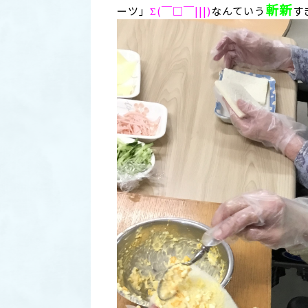
斬新
ーツ」
Σ(￣□￣|||)
なんていう
す