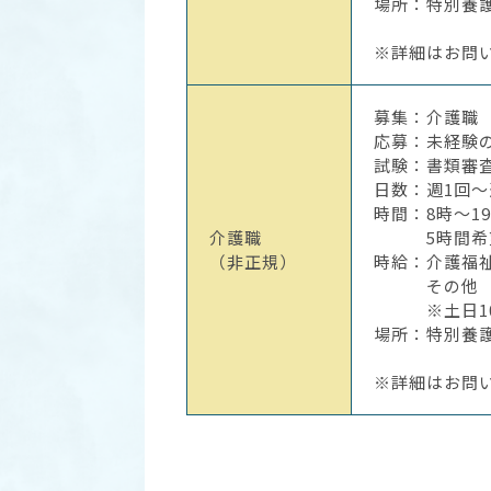
場所：特別養
※詳細はお問
募集：介護職
応募：未経験
試験：書類審
日数：週1回
時間：8時～1
介護職
5時間希
（非正規）
時給：介護福祉士
その他 ￥
※土日10
場所：特別養
※詳細はお問