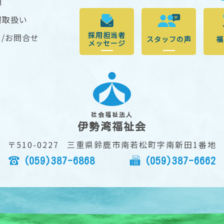
開
報取扱い
採用担当者
/お問合せ
スタッフの声
福
メッセージ
社会福祉法人
伊勢湾福祉会
〒510-0227
三重県鈴鹿市南若松町字南新田1番地
(059)387-6868
(059)387-6662